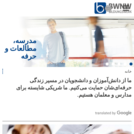
FA
ا
ن
ت
برای مردم
خ
ا
مدرسه،
برای شرکت‌ها
ب
مطالعات و
ز
حرفه
ب
از ما
ا
ن
خانه
ش
در سایت
:
م
ما از دانش‌آموزان و دانشجویان در مسیر زندگی
ا
حرفه‌ای‌شان حمایت می‌کنیم. ما شریکی شایسته برای
ا
با کار
مدارس و معلمان هستیم.
ی
ن
ج
ا
ه
س
ت
ی