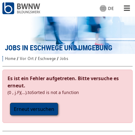
DE
S
p
r
Für Menschen
a
c
Für Unternehmen
h
JOBS IN ESCHWEGE UND UMGEBUNG
e
a
Von uns
Home
Vor Ort
Eschwege
Jobs
S
u
i
s
e
Vor Ort: Eschwege
s
w
Es ist ein Fehler aufgetreten. Bitte versuche es
i
ä
erneut.
n
h
d
(0 , j.F)(...).toSorted is not a function
Mit Arbeiten
l
h
i
e
e
Erneut versuchen
n
r
:
: