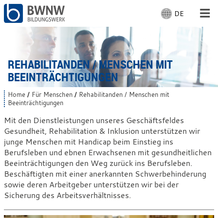
DE
S
p
r
Für Menschen
a
c
REHABILITANDEN / MENSCHEN MIT
Für Unternehmen
h
BEEINTRÄCHTIGUNGEN
e
a
Von uns
Home
Für Menschen
Rehabilitanden / Menschen mit
S
u
Beeinträchtigungen
i
s
e
Mit den Dienstleistungen unseres Geschäftsfeldes
Vor Ort
s
w
Gesundheit, Rehabilitation & Inklusion unterstützen wir
i
ä
n
junge Menschen mit Handicap beim Einstieg ins
h
d
Mit Arbeiten
Berufsleben und ebnen Erwachsenen mit gesundheitlichen
l
h
Beeinträchtigungen den Weg zurück ins Berufsleben.
i
e
e
Beschäftigten mit einer anerkannten Schwerbehinderung
n
r
sowie deren Arbeitgeber unterstützen wir bei der
:
:
Sicherung des Arbeitsverhältnisses.