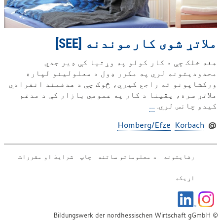
ملاتړ شوی کارموندنه [SEE]
هغه خلک چې د کار کولو په وړتیا کې ډیر جدي
محدودیتونه لري په مکرر ډول د معلولینو لپاره
ورکشاپونو ته راجع کیږي، څوک چې د هدفمند انفرادي
ملاتړ سره، یقینا د کار په عمومي بازار کې د مدغم
کیدو چانس لري.
...
Homberg/Efze
Korbach
@
رضایتونه
د معلوماتو ساتنه
چاپ
شرایط او مقررات
اړیکه
© Bildungswerk der nordhessischen Wirtschaft gGmbH