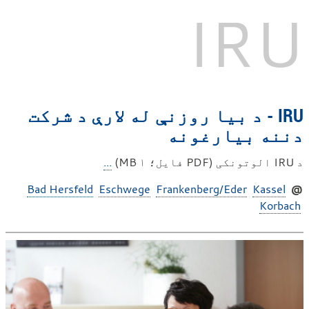
IRU
IRU - د بیا روزنې له لارې د شرکت
دننه بیارغونه
د IRU الوتونکی (PDF فایل؛ ۱ MB)
...
Bad Hersfeld
Eschwege
Frankenberg/Eder
Kassel
@
Korbach