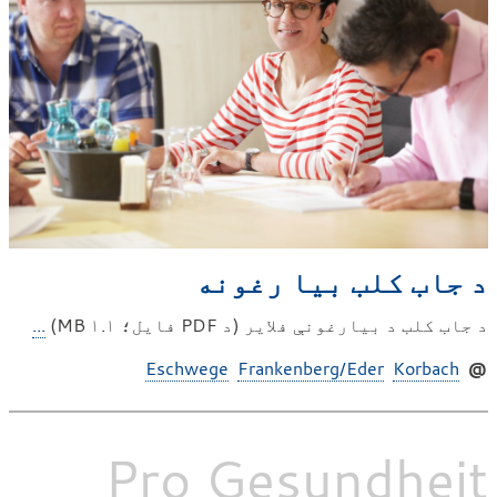
د جاب کلب بیا رغونه
د جاب کلب د بیارغونې فلایر (د PDF فایل؛ ۱.۱ MB)
...
Eschwege
Frankenberg/Eder
Korbach
@
Pro Gesundheit