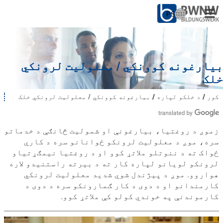
PS
ژ
ب
ه
د خلکو لپاره
غ
و
بیارغونه کوونکي / معلولیت لرونکي
د شرکتونو لپاره
ر
خلک
ه
ک
زموږ څخه
کور
د خلکو لپاره
بیارغونه کوونکي / معلولیت لرونکي خلک
ت
ړ
ا
ئ
س
په ځای کې
و
:
زموږ د روغتیا، بیارغونې او شمولیت څانګې د خدماتو
د
سره، موږ د معلولیت لرونکو ځوانانو سره د کاري
ل
ت
ځواک ته د ننوتلو ملاتړ کوو او د روغتیا نیمګړتیاو
د کار سره
ه
لرونکو لویانو لپاره کار ته د بیرته راستنیدو لاره
ی
هواروو. موږ د پیژندل شوي شدید معلولیت لرونکي
ا
کارمندانو او د دوی د کار ګمارونکو سره د دوی د
س
ت
کارموندنې په خوندي کولو کې ملاتړ کوو.
: