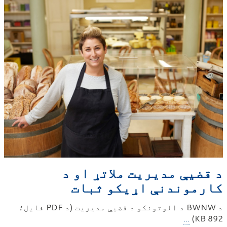
د قضیې مدیریت ملاتړ او د
کارموندنې اړیکو ثبات
د BWNW د الوتونکو د قضیې مدیریت (د PDF فایل؛
...
892 KB)