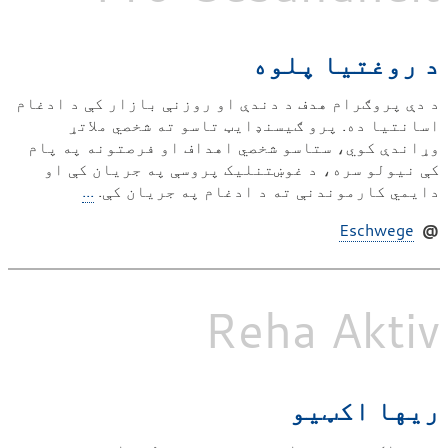
د روغتیا پلوه
د دې پروګرام هدف د دندې او روزنې بازار کې د ادغام
اسانتیا ده. پرو ګیسنډایټ تاسو ته شخصي ملاتړ
وړاندې کوي، ستاسو شخصي اهداف او فرصتونه په پام
کې نیولو سره، د غوښتنلیک پروسې په جریان کې او
دایمي کارموندنې ته د ادغام په جریان کې.
...
Eschwege
@
Reha Aktiv
ریها اکټیو