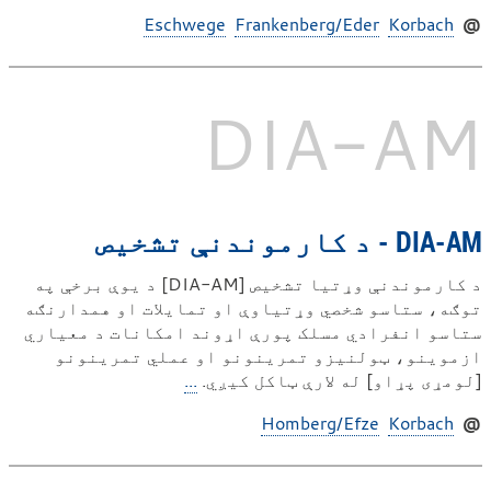
Eschwege
Frankenberg/Eder
Korbach
@
DIA-​AM
DIA-AM - د کارموندنې تشخیص
د کارموندنې وړتیا تشخیص [DIA-AM] د یوې برخې په
توګه، ستاسو شخصي وړتیاوې او تمایلات او همدارنګه
ستاسو انفرادي مسلک پورې اړوند امکانات د معیاري
ازموینو، ټولنیزو تمرینونو او عملي تمرینونو
[لومړی پړاو] له لارې ټاکل کیږي.
...
Homberg/Efze
Korbach
@