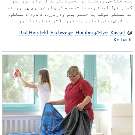
هغه خلک چې روغتیايي محدودیتونه لري او نور نشي
کولی خپل اوسنی مسلک ترسره کړي او غواړي چې بیرته
په مسلکي توګه په خپلو پښو ودریږي، د دوی د مسلکي
بیا لارښوونې لپاره ځانګړي ملاتړ ته اړتیا لري.
...
Bad Hersfeld
Eschwege
Homberg/Efze
Kassel
@
Korbach