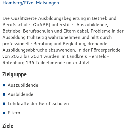
Homberg/Efze
Melsungen
Die
Die Qualifizierte Ausbildungsbegleitung in Betrieb und
Berufsschule [QuABB] unterstützt Auszubildende,
Qualifizierte
Betriebe, Berufsschulen und Eltern dabei, Probleme in der
Ausbildungsbegleitung
Ausbildung frühzeitig wahrzunehmen und hilft durch
in
professionelle Beratung und Begleitung, drohende
Ausbildungsabbrüche abzuwenden. In der Förderperiode
Betrieb
von 2022 bis 2024 wurden im Landkreis Hersfeld-
und
Rotenburg 136 Teilnehmende unterstützt.
Berufsschule
Zielgruppe
-
QuABB
Auszubildende
Ausbildende
Lehrkräfte der Berufsschulen
Eltern
Ziele