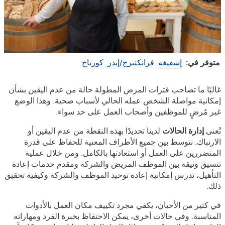
متوفر في:
إشفيغه
فرانكنبرج/إيدر
كورباخ
دعم
غالبًا ما تصاحب فترات المرض المطولة حالة من عدم اليقين بشأن
إمكانية مواصلة الشخص عمله الحالي لأسباب صحية. وهذا الوضع
إدارة
غير مُرضٍ للموظفين وأصحاب العمل على حد سواء.
الحالة
تُعنى
إدارة الحالات
لدينا تحديدًا بهذه النقطة من عدم اليقين أو
واستقرار
الارتباك. نتوسط بين جميع الأطراف المعنية للحفاظ على قدرة
علاقة
المتضررين على العمل أو استعادتها بالكامل. ومن خلال عملية
العمل
تنسيق وثيقة بين الموظف المريض والشركة ومقدم خدمات إعادة
التأهيل، ندرس إمكانية إعادة توحيد الموظف والشركة وكيفية تحقيق
ذلك.
في كثير من الأحيان، يكفي مجرد تكييف مكان العمل بالأدوات
المناسبة. وفي حالات أخرى، يمكن الاحتفاظ بخبرة الفرد ومهاراته