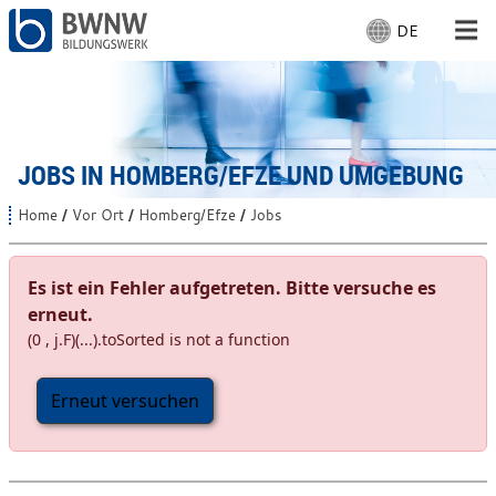
DE
S
p
r
Für Menschen
a
c
Für Unternehmen
h
JOBS IN HOMBERG/EFZE UND UMGEBUNG
e
a
Von uns
Home
Vor Ort
Homberg/Efze
Jobs
S
u
i
s
e
Vor Ort: Homberg/Efze
s
w
Es ist ein Fehler aufgetreten. Bitte versuche es
i
ä
erneut.
n
h
d
(0 , j.F)(...).toSorted is not a function
Mit Arbeiten
l
h
i
e
e
Erneut versuchen
n
r
:
: