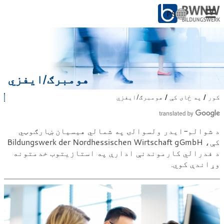
PS
ژ
ب
ه
د خلکو لپاره
غ
و
د شرکتونو لپاره
ر
هومبرګ/ایفزي
ه
ک
زموږ څخه
کور
په ځای کې
هومبرګ/ایفزي
ت
ړ
ا
ئ
س
په ساحه کې: هومبرګ/ایفزي
و
:
د شوالم-ایدر ولسوالۍ په شمالي هیسیان ښارګوټي
د
کې، Bildungswerk der Nordhessischen Wirtschaft gGmbH
ل
ت
د فدرالي کارموندنې ادارې په استازیتوب خدمتونه
د کار سره
ه
وړاندې کوي.
ی
ا
س
ت
: