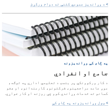
> د وړاندیز عمومي کتنې ته دوام ورکړئ
په ځای کې وړاندیزونه
جامع او انفرادي
د کار ورکوونکي پر بنسټ د تعلیمي ادارې په توګه،
موږ عامه مراجعینو، شرکتونو، کارمندانو، او هغو
کسانو ته خدمات وړاندې کوو چې روزنه او کار غواړي.
> ټول وړاندیزونه په ځای کې