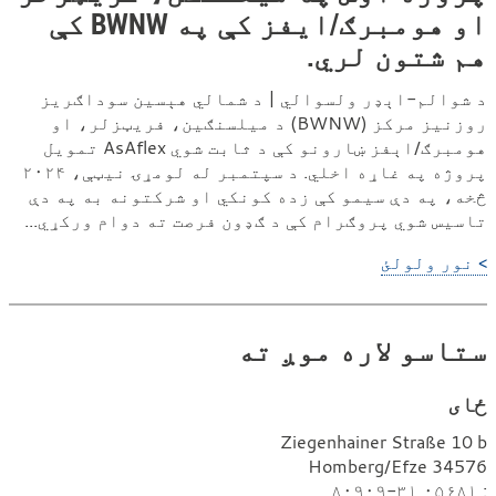
او هومبرګ/ایفز کې په BWNW کې
هم شتون لري.
د شوالم-اېډر ولسوالي | د شمالي هېسین سوداګریز
روزنیز مرکز (BWNW) د میلسنګین، فریټزلر، او
هومبرګ/اېفز ښارونو کې د ثابت شوي AsAflex تمویل
پروژه په غاړه اخلي. د سپتمبر له لومړۍ نیټې، ۲۰۲۴
څخه، په دې سیمو کې زده کونکي او شرکتونه به په دې
تاسیس شوي پروګرام کې د ګډون فرصت ته دوام ورکړي...
> نور ولولئ
ستاسو لاره موږ ته
ځای
Ziegenhainer Straße 10 b
34576 Homberg/Efze
: ۰۵۶۸۱ ۸۰۹۰۹-۳۱
ټ