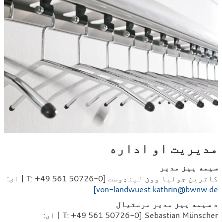
مدیریت او اداره
سیمه ییز مدیر
کاترین جولیا وون لینډوست [T: +49 561 50726-0 | ای:
von-landwuest.kathrin@bwnw.de]
د سیمه ییز مدیر مرستیال
Sebastian Münscher [T: +49 561 50726-0 | ای: