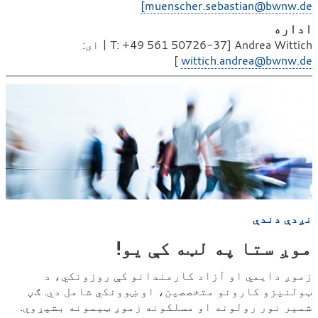
muenscher.sebastian@bwnw.de]
اداره
Andrea Wittich [T: +49 561 50726-37 | ای:
]
wittich.andrea@bwnw.de
نږدې دندې
موږ ستا په لټه کې یو!
زموږ دایمي او آزاد کارمندانو کې روزونکي، د
ټولنیزو کارونو متخصصین، او ښوونکي شامل دي. ګڼ
شمیر نور رولونه او مسلکونه زموږ ټیمونه بشپړوي.