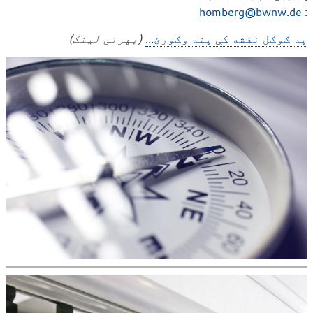
:
ی
ب
homberg@bwnw.de
ل
ر
په ګوګل نقشه کې پته وګورئ...
(بهرنی لینک)
ی
ې
ف
ښ
و
ن
ن
ا
ل
ی
ک