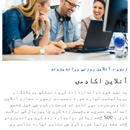
زموږ د آنلاین روزنې وړاندیزونه
آنلاین اکاډمۍ
په نښه شوي دوامداره زده کړې د مسلکي پرمختګ او
بریالیتوب لپاره غوره بنسټ دی. زموږ د مجازی آنلاین
اکاډمۍ سره، موږ تاسو ته فرصت درکوو چې خپل شخصي
اهداف په عصري، ډیجیټل زده کړې چاپیریال کې ترلاسه
کړئ. د 500 څخه زیاتو دوامداره زده کړې وړاندیزونو
څخه هغه وړتیا غوره کړئ چې ستاسو لپاره مناسب وي.