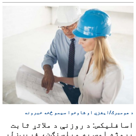
د هومبرګ/ایفزي او شاوخوا سیمو څخه خبرونه
اسافلیکس: د روزنې د ملاتړ ثابت
پروژه اوس په میلسنګن، فریټزلر