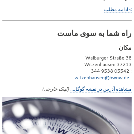
> ادامه مطلب
راه شما به سوی ماست
مکان
Walburger Straße 38
37213 Witzenhausen
ت
: 05542 9538 344
ا
ل
:
witzenhausen@bwnw.de
ی
ف
مشاهده آدرس در نقشه گوگل...
(لینک خارجی)
م
ن
ی
ل