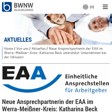
DE
S
p
r
Für Menschen
a
c
Für Unternehmen
h
AKTUELLES
e
a
Von uns
Home
Von uns
Aktuelles
Neue Ansprechpartnerin der EAA im
S
u
Werra-Meißner-Kreis: Katharina Beck unterstützt Unternehmen bei
i
der Inklusion
s
e
Vor Ort
s
w
i
ä
n
h
d
Mit Arbeiten
l
h
i
e
e
n
r
:
:
Neue Ansprechpartnerin der EAA im
Werra-Meißner-Kreis: Katharina Beck