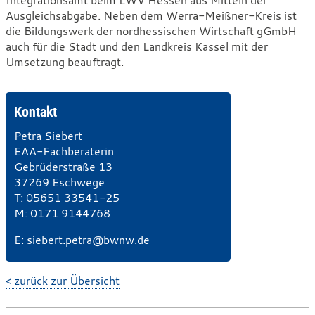
Integrationsamt beim LWV Hessen aus Mitteln der
Ausgleichsabgabe. Neben dem Werra-Meißner-Kreis ist
die Bildungswerk der nordhessischen Wirtschaft gGmbH
auch für die Stadt und den Landkreis Kassel mit der
Umsetzung beauftragt.
Kontakt
Petra Siebert
EAA-Fachberaterin
Gebrüderstraße 13
37269 Eschwege
T
e
: 05651 33541-25
M
l
o
: 0171 9144768
e
b
E
-
:
siebert.petra@bwnw.de
f
i
M
o
l
a
n
t
< zurück zur Übersicht
i
e
l
l