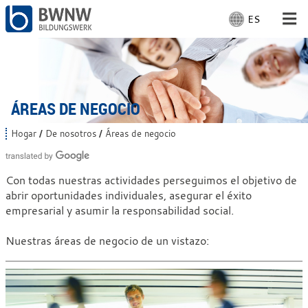
ES
S
e
l
Para la gente
e
c
Para empresas
c
ÁREAS DE NEGOCIO
i
o
De nosotros
Hogar
De nosotros
Áreas de negocio
U
n
s
a
t
En el sitio
e
r
Con todas nuestras actividades perseguimos el objetivo de
d
i
abrir oportunidades individuales, asegurar el éxito
e
d
s
empresarial y asumir la responsabilidad social.
Con trabajo
i
t
á
o
Nuestras áreas de negocio de un vistazo:
a
m
q
a
u
í
:
: