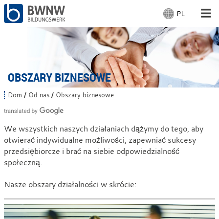
PL
W
y
b
Dla ludzi
i
e
Dla firm
r
OBSZARY BIZNESOWE
z
j
Od nas
Dom
Od nas
Obszary biznesowe
J
ę
e
z
s
Na miejscu
t
y
We wszystkich naszych działaniach dążymy do tego, aby
e
k
otwierać indywidualne możliwości, zapewniać sukcesy
ś
:
t
Z pracą
przedsiębiorcze i brać na siebie odpowiedzialność
u
społeczną.
t
a
j
Nasze obszary działalności w skrócie:
: