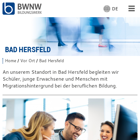
DE
S
p
r
Für Menschen
a
c
Für Unternehmen
h
BAD HERSFELD
e
a
Von uns
Home
Vor Ort
Bad Hersfeld
S
u
i
An unserem Standort in Bad Hersfeld begleiten wir
s
e
Schüler, junge Erwachsene und Menschen mit
Vor Ort: Bad Hersfeld
s
w
i
Migrationshintergrund bei der beruflichen Bildung.
ä
n
h
d
Mit Arbeiten
l
h
i
e
e
n
r
:
: