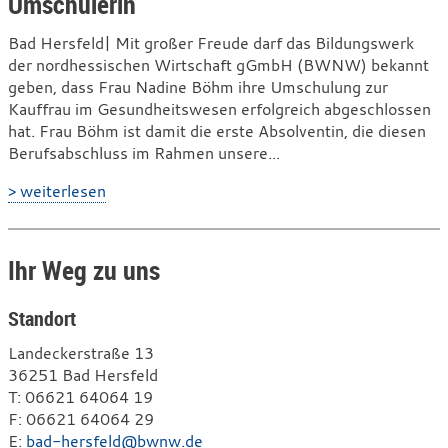
Umschülerin
Bad Hersfeld| Mit großer Freude darf das Bildungswerk
der nordhessischen Wirtschaft gGmbH (BWNW) bekannt
geben, dass Frau Nadine Böhm ihre Umschulung zur
Kauffrau im Gesundheitswesen erfolgreich abgeschlossen
hat. Frau Böhm ist damit die erste Absolventin, die diesen
Berufsabschluss im Rahmen unsere...
> weiterlesen
Ihr Weg zu uns
Standort
Landeckerstraße 13
36251 Bad Hersfeld
T
e
: 06621 64064 19
F
l
a
: 06621 64064 29
E
e
x
-
:
bad-hersfeld@bwnw.de