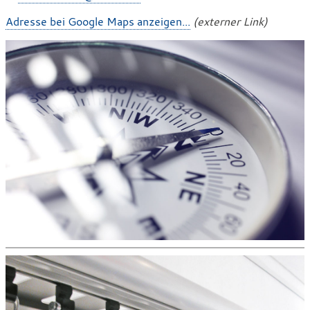
f
M
Adresse bei Google Maps anzeigen...
(externer Link)
o
a
n
i
l